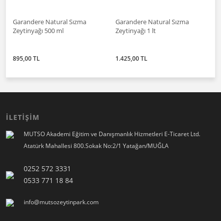
Garandere Natural Sızma
Garandere Natural Sızma
Zeytinyağı 500 ml
Zeytinyağı 1 lt
895,00 TL
1.425,00 TL
İLETİŞİM
MUTSO Akademi Eğitim ve Danışmanlık Hizmetleri E-Ticaret Ltd.
Atatürk Mahallesi 800.Sokak No:2/1 Yatağan/MUĞLA
0252 572 3331
0533 771 18 84
info@mutsozeytinpark.com