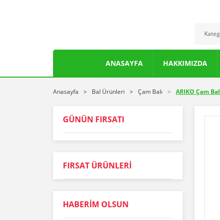
ANASAYFA
HAKKIMIZDA
Anasayfa
Bal Ürünleri
Çam Balı
ARIKO Çam Bal
GÜNÜN FIRSATI
FIRSAT ÜRÜNLERİ
NARLIFE Nardanesi Nar Ekşisi 50
HABERİM OLSUN