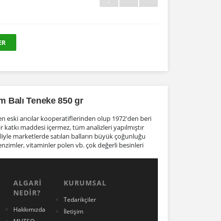
ER
am Balı Teneke 850 gr
n eski arıcılar kooperatiflerinden olup 1972'den beri
r katkı maddesi içermez, tüm analizleri yapılmıştır
liyle marketlerde satılan balların büyük çoğunluğu
 enzimler, vitaminler polen vb. çok değerli besinleri
 yorumu siz yapın!
ALGARİ
KURUMSAL
NEDİR?
Tedarikçiler
rum Yaz
Hakkımızda
İletişim