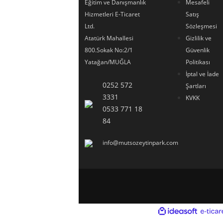
Eğitim ve Danışmanlık
Mesafeli
Hizmetleri E-Ticaret
Satış
Ltd.
Sözleşmesi
Atatürk Mahallesi
Gizlilik ve
800.Sokak No:2/1
Güvenlik
Yatağan/MUĞLA
Politikası
İptal ve İade
Polifenol 500 Ml
0252 572
Şartları
3331
KVKK
0533 771 18
84
info@mutsozeytinpark.com
ideasoft