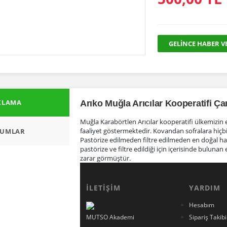
GELİNCE HABER V
KLAMA
Arıko Muğla Arıcılar Kooperatifi Ç
Muğla Karabörtlen Arıcılar kooperatifi ülkemizin e
faaliyet göstermektedir. Kovandan sofralara hiçbi
UMLAR
Pastörize edilmeden filtre edilmeden en doğal ha
pastörize ve filtre edildiği için içerisinde bulunan
zarar görmüştür.
Bu ürüne ilk
İLETİŞİM
YARDIM
Hesabım
Yo
MUTSO Akademi
Sipariş Takibi