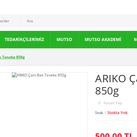
TEDARİKÇİLERİMİZ
MUTSO
MUTSO AKADEMİ
M
ı Teneke 850g
ARIKO Ç
850g
0 - Yorum Yap
Stokta Yok
Stok
0 ml
500,00 TL