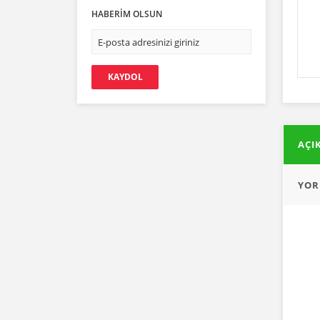
330,00 TL
ARIKO Polen 100g
HABERİM OLSUN
220,00 TL
ARIKO Çam Balı 10 kg
Sepete Ekle
KAYDOL
3.800,00 TL
AÇI
KÖYCEĞİZ BALI Çam Balı 850 g
YOR
650,00 TL