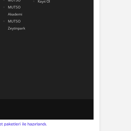
MUTSO
Kayıt Ol
MUTSO
Akademi
MUTSO
Zeytinpark
ile
e-
hazırlandı.
ticaret