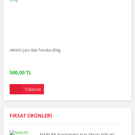
ARIKO Çam Balı Teneke 850g
500,00 TL
Tükendi
FIRSAT ÜRÜNLERİ
NARLIFE Nardanesi Nar Ekşisi 500 ml