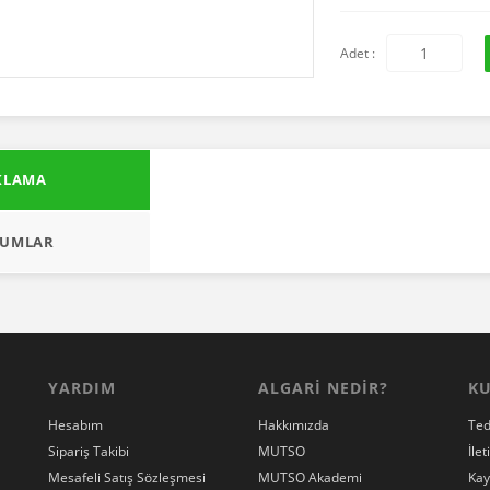
Adet :
KLAMA
Bu ürüne ilk
UMLAR
Yo
YARDIM
ALGARİ NEDİR?
K
Hesabım
Hakkımızda
Ted
Sipariş Takibi
MUTSO
İlet
Mesafeli Satış Sözleşmesi
MUTSO Akademi
Kay