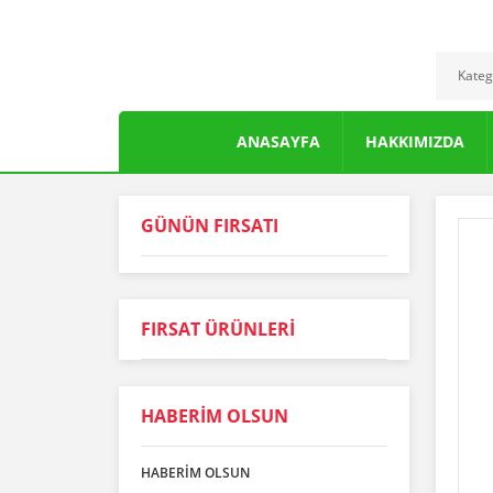
ANASAYFA
HAKKIMIZDA
GÜNÜN FIRSATI
FIRSAT ÜRÜNLERİ
NARLIFE Nardanesi Nar Ekşisi 50
HABERİM OLSUN
330,00 TL
ARIKO Polen 100g
HABERİM OLSUN