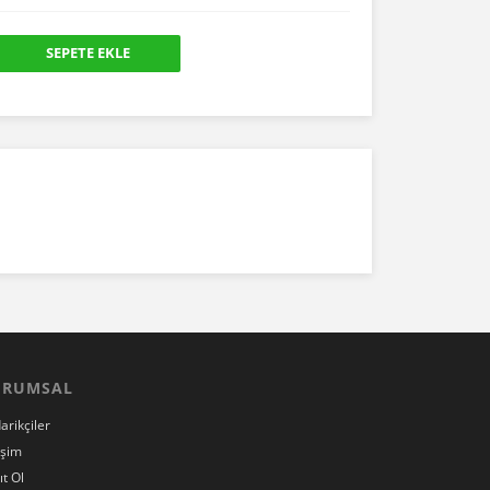
SEPETE EKLE
 yorumu siz yapın!
rum Yaz
URUMSAL
arikçiler
işim
ıt Ol