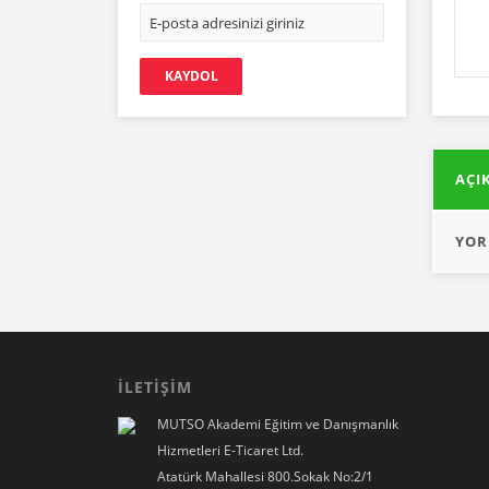
220,00 TL
ARIKO Çam Balı 10 kg
Sepete Ekle
KAYDOL
3.800,00 TL
AÇI
KÖYCEĞİZ BALI Çam Balı 850 g
YOR
650,00 TL
İLETİŞİM
MUTSO Akademi Eğitim ve Danışmanlık
Hizmetleri E-Ticaret Ltd.
Atatürk Mahallesi 800.Sokak No:2/1